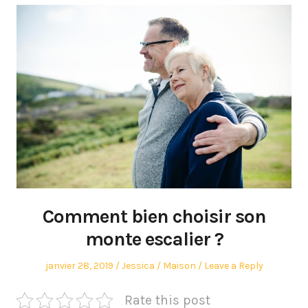
Comment bien choisir son
monte escalier ?
Posted
Author
Posted
janvier 28, 2019
Jessica
Maison
Leave a Reply
on
in
Rate this post