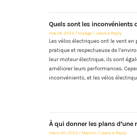
Quels sont les inconvénients d
Posted
Posted
mai 26, 2023
voyage
Leave a Reply
on
in
Les vélos électriques ont le vent en
pratique et respectueuse de l’envi
leur moteur électrique, ils sont éga
améliorer leurs performances. Cep
inconvénients, et les vélos électriq
À qui donner les plans d’une 
Posted
Posted
mars 20, 2023
Maison
Leave a Reply