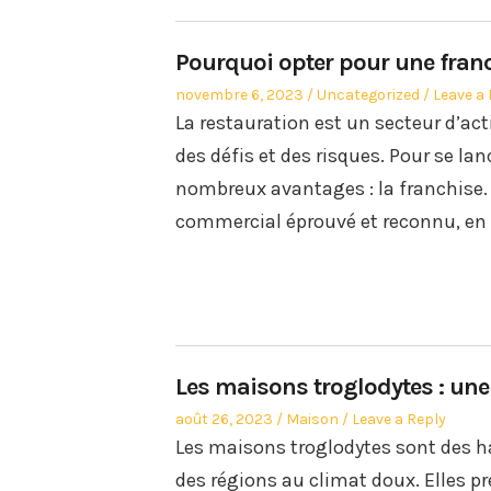
Pourquoi opter pour une franc
Posted
Posted
novembre 6, 2023
Uncategorized
Leave a 
on
in
La restauration est un secteur d’ac
des défis et des risques. Pour se lan
nombreux avantages : la franchise. 
commercial éprouvé et reconnu, en 
Les maisons troglodytes : une
Posted
Posted
août 26, 2023
Maison
Leave a Reply
on
in
Les maisons troglodytes sont des h
des régions au climat doux. Elles