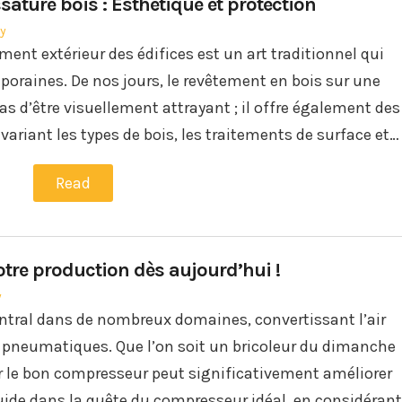
ature bois : Esthétique et protection
ly
ent extérieur des édifices est un art traditionnel qui
oraines. De nos jours, le revêtement en bois sur une
s d’être visuellement attrayant ; il offre également des
ariant les types de bois, les traitements de surface et…
Read
otre production dès aujourd’hui !
y
entral dans de nombreux domaines, convertissant l’air
s pneumatiques. Que l’on soit un bricoleur du dimanche
er le bon compresseur peut significativement améliorer
uide dans la quête du compresseur idéal, en considérant