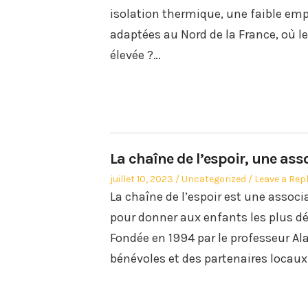
isolation thermique, une faible em
adaptées au Nord de la France, où l
élevée ?…
La chaîne de l’espoir, une asso
Posted
Posted
juillet 10, 2023
Uncategorized
Leave a Rep
on
in
La chaîne de l’espoir est une assoc
pour donner aux enfants les plus d
Fondée en 1994 par le professeur Al
bénévoles et des partenaires locaux 