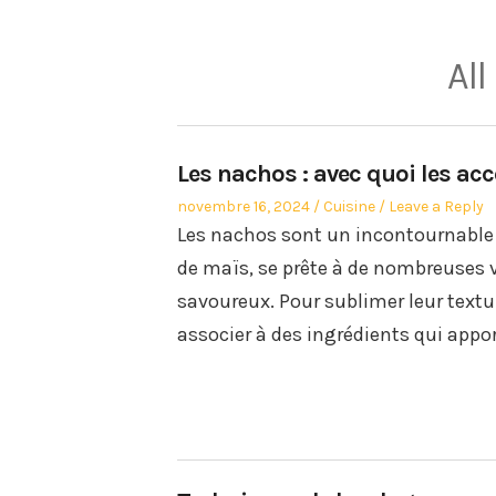
All
Les nachos : avec quoi les a
Posted
Posted
novembre 16, 2024
Cuisine
Leave a Reply
on
in
Les nachos sont un incontournable d
de maïs, se prête à de nombreuses 
savoureux. Pour sublimer leur textur
associer à des ingrédients qui appo