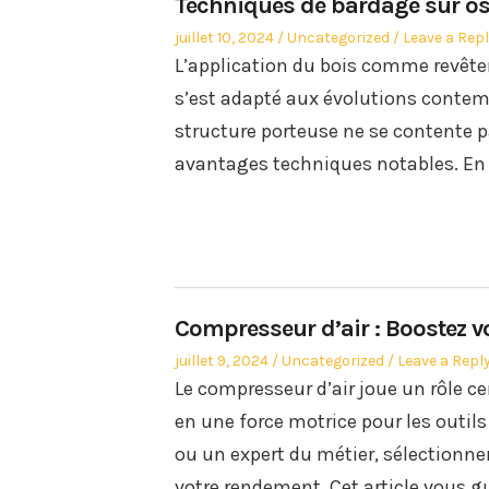
Techniques de bardage sur oss
Posted
Posted
juillet 10, 2024
Uncategorized
Leave a Rep
on
in
L’application du bois comme revêtem
s’est adapté aux évolutions contemp
structure porteuse ne se contente pa
avantages techniques notables. En v
Compresseur d’air : Boostez v
Posted
Posted
juillet 9, 2024
Uncategorized
Leave a Repl
on
in
Le compresseur d’air joue un rôle c
en une force motrice pour les outil
ou un expert du métier, sélectionn
votre rendement. Cet article vous g