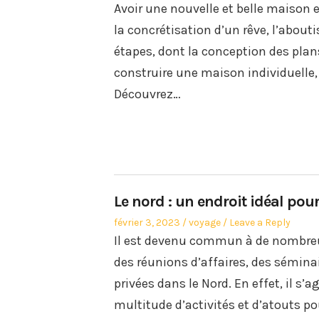
on
in
Avoir une nouvelle et belle maison e
la concrétisation d’un rêve, l’about
étapes, dont la conception des plan
construire une maison individuelle, 
Découvrez…
Le nord : un endroit idéal po
Posted
Posted
février 3, 2023
voyage
Leave a Reply
on
in
Il est devenu commun à de nombreux 
des réunions d’affaires, des sémina
privées dans le Nord. En effet, il s’
multitude d’activités et d’atouts p